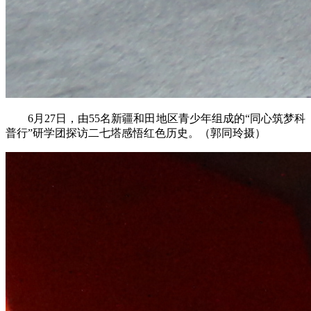
6月27日，由55名新疆和田地区青少年组成的“同心筑梦科
普行”研学团探访二七塔感悟红色历史。（郭同玲摄）