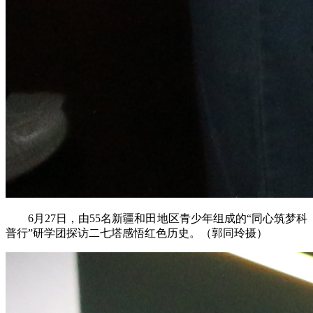
6月27日，由55名新疆和田地区青少年组成的“同心筑梦科
普行”研学团探访二七塔感悟红色历史。（郭同玲摄）