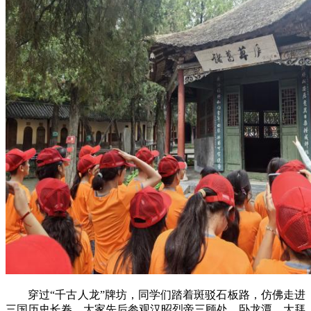
穿过“千古人龙”牌坊，同学们踏着斑驳石板路，仿佛走进
三国历史长卷。大家先后参观汉昭烈帝三顾处、卧龙潭、大拜