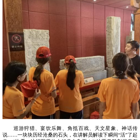
巡游狩猎、宴饮乐舞、角抵百戏、天文星象、神话传
说……一块块历经沧桑的石头，在讲解员解读下瞬间“活”了起