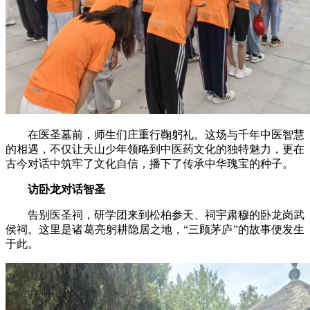
在医圣墓前，师生们庄重行鞠躬礼。这场与千年中医智慧
的相遇，不仅让天山少年领略到中医药文化的独特魅力，更在
古今对话中筑牢了文化自信，播下了传承中华瑰宝的种子。
访卧龙对话智圣
告别医圣祠，研学团来到松柏参天、祠宇肃穆的卧龙岗武
侯祠。这里是诸葛亮躬耕隐居之地，“三顾茅庐”的故事便发生
于此。