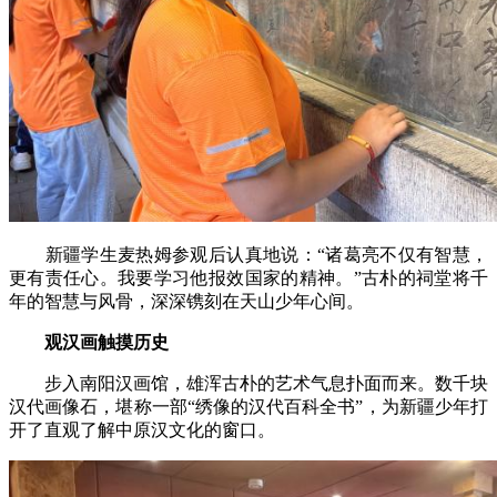
新疆学生麦热姆参观后认真地说：“诸葛亮不仅有智慧，
更有责任心。我要学习他报效国家的精神。”古朴的祠堂将千
年的智慧与风骨，深深镌刻在天山少年心间。
观汉画触摸历史
步入南阳汉画馆，雄浑古朴的艺术气息扑面而来。数千块
汉代画像石，堪称一部“绣像的汉代百科全书”，为新疆少年打
开了直观了解中原汉文化的窗口。