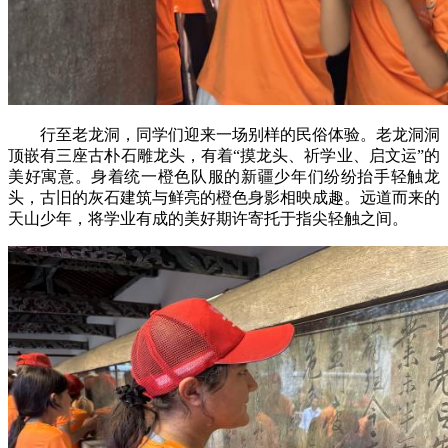
行至老龙洞，同学们迎来一场别样的民俗体验。老龙洞洞
顶嵌有三座古朴石雕龙头，有着“摸龙头、祈学业、启文运”的
美好寓意。身着统一橙色队服的新疆少年们纷纷抬手轻触龙
头，古旧的灰石建筑与鲜亮的橙色身影相映成趣。远道而来的
天山少年，将学业有成的美好期许寄托于指尖轻触之间。