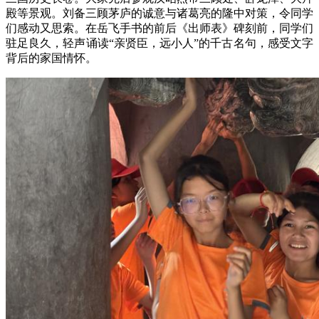
殿等景观。刘备三顾茅庐的诚意与诸葛亮的隆中对策，令同学
们感动又思索。在岳飞手书的前后《出师表》碑刻前，同学们
驻足良久，轻声诵读“亲贤臣，远小人”的千古名句，感受文字
背后的家国情怀。