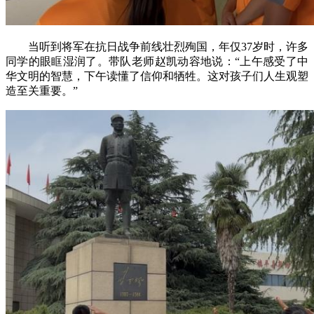
当听到将军在抗日战争前线壮烈殉国，年仅37岁时，许多
同学的眼眶湿润了。带队老师赵凯动容地说：“上午感受了中
华文明的智慧，下午读懂了信仰和牺牲。这对孩子们人生观塑
造至关重要。”