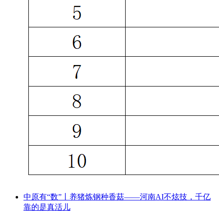
中原有“数”丨养猪炼钢种香菇——河南AI不炫技，千亿
靠的是真活儿