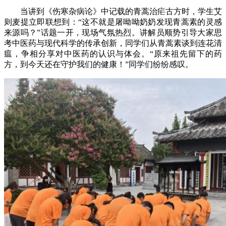
当讲到《伤寒杂病论》中记载的青蒿治疟古方时，学生艾
则麦提立即联想到：“这不就是屠呦呦奶奶发现青蒿素的灵感
来源吗？”话题一开，现场气氛热烈。讲解员顺势引导大家思
考中医药与现代科学的传承创新，同学们从青蒿素谈到连花清
瘟，争相分享对中医药的认识与体会。“原来祖先留下的药
方，到今天还在守护我们的健康！”同学们纷纷感叹。