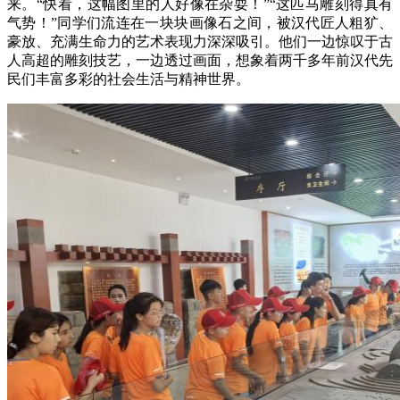
来。“快看，这幅图里的人好像在杂耍！”“这匹马雕刻得真有
气势！”同学们流连在一块块画像石之间，被汉代匠人粗犷、
豪放、充满生命力的艺术表现力深深吸引。他们一边惊叹于古
人高超的雕刻技艺，一边透过画面，想象着两千多年前汉代先
民们丰富多彩的社会生活与精神世界。