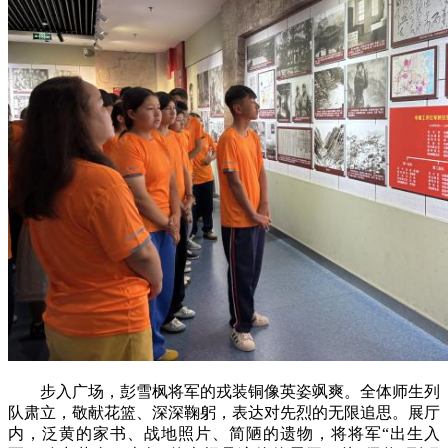
步入广场，彭雪枫将军的戎装铜像英姿飒爽。全体师生列
队肃立，敬献花篮、深深鞠躬，表达对先烈的无限追思。展厅
内，泛黄的家书、战地照片、简陋的遗物，将将军“出生入