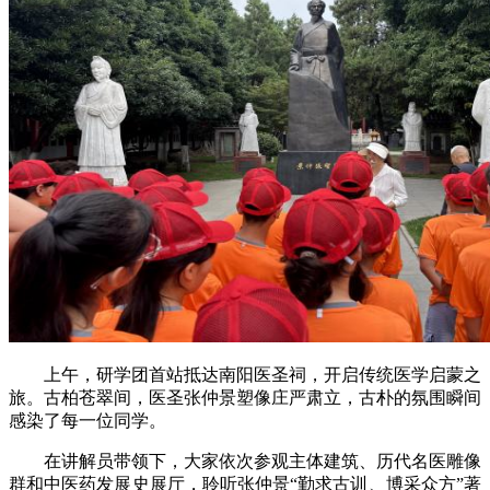
上午，研学团首站抵达南阳医圣祠，开启传统医学启蒙之
旅。古柏苍翠间，医圣张仲景塑像庄严肃立，古朴的氛围瞬间
感染了每一位同学。
在讲解员带领下，大家依次参观主体建筑、历代名医雕像
群和中医药发展史展厅，聆听张仲景“勤求古训、博采众方”著