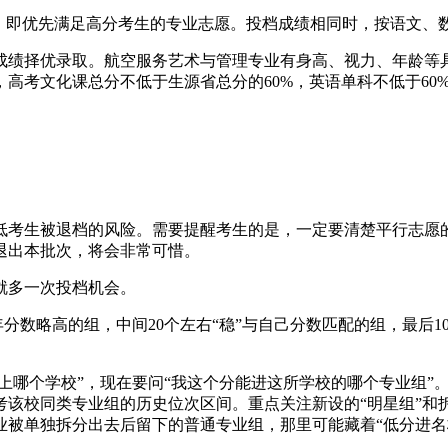
则，即优先满足高分考生的专业志愿。投档成绩相同时，按语文、
择优录取。航空服务艺术与管理专业有身高、视力、年龄等具体要求：
高考文化课总分不低于生源省总分的60%，英语单科不低于60
低考生被退档的风险。需要提醒考生的是，一定要清楚平行志愿
退出本批次，将会非常可惜。
就多一次投档机会。
往年分数略高的组，中间20个左右“稳”与自己分数匹配的组，最后1
能上哪个学校”，现在要问“我这个分能进这所学校的哪个专业组
该校同类专业组的历史位次区间。重点关注新设的“明星组”和拆
被单独拆分出去后留下的普通专业组，那里可能藏着“低分进名