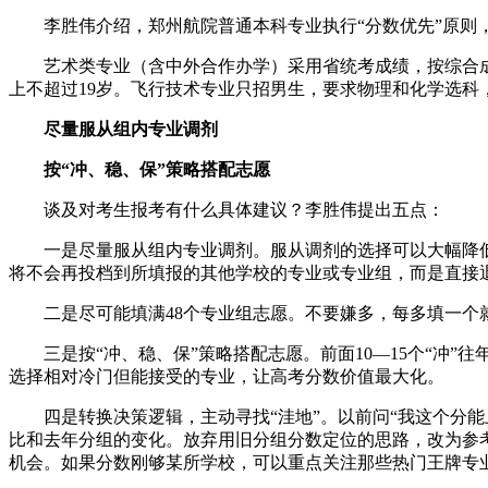
李胜伟介绍，郑州航院普通本科专业执行“分数优先”原
艺术类专业（含中外合作办学）采用省统考成绩，按综合成绩
上不超过19岁。飞行技术专业只招男生，要求物理和化学选科，
尽量服从组内专业调剂
按“冲、稳、保”策略搭配志愿
谈及对考生报考有什么具体建议？李胜伟提出五点：
一是尽量服从组内专业调剂。服从调剂的选择可以大幅降
将不会再投档到所填报的其他学校的专业或专业组，而是直接
二是尽可能填满48个专业组志愿。不要嫌多，每多填一个
三是按“冲、稳、保”策略搭配志愿。前面10—15个“冲”
选择相对冷门但能接受的专业，让高考分数价值最大化。
四是转换决策逻辑，主动寻找“洼地”。以前问“我这个分
比和去年分组的变化。放弃用旧分组分数定位的思路，改为参考
机会。如果分数刚够某所学校，可以重点关注那些热门王牌专业