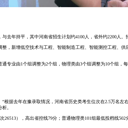
人，与去年持平，其中河南省招生计划约4100人，省外约220
调整，新增低空技术与工程、智能制造工程、智能测控工程、供
通专业由1个组调整为2个组，物理类由3个组调整为10个组，
“根据去年在豫录取情况，河南省历史类考生位次在2.5万名左右
分析。
6513），高出省控线79分；普通物理类101组最低投档线502分（位