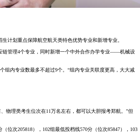
0人。招生计划重点保障航空航天类特色优势专业和新增专业。
应链管理4个专业，同时新增一个中外合作办学专业——机械设
每个组内专业数最多不超过9个。“组内专业关联度更高，大大减
、物理类考生位次在11万名左右，都可以大胆报考郑航。”但
次205818），102组最低投档线570分（位次85847），103