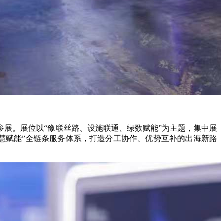
展。展位以“豫联丝路、设施联通、绿数赋能”为主题，集中展
慧赋能”全链条服务体系，打造分工协作、优势互补的出海新路