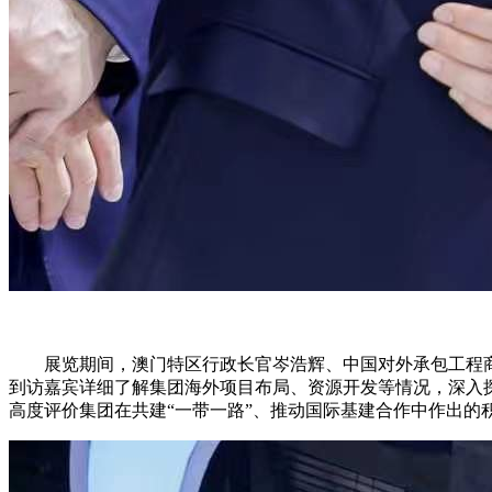
展览期间，澳门特区行政长官岑浩辉、中国对外承包工程商
到访嘉宾详细了解集团海外项目布局、资源开发等情况，深入
高度评价集团在共建“一带一路”、推动国际基建合作中作出的