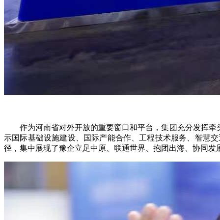
作为河南省对外开放的重要窗口和平台，集团充分发挥牵头带
示国际基础设施建设、国际产能合作、工程技术服务、智慧交
径，集中展现了豫企立足中原、联通世界、抱团出海、协同发