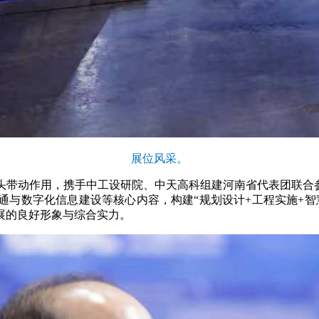
展位风采。
动作用，携手中工设研院、中天高科组建河南省代表团联合参
通与数字化信息建设等核心内容，构建“规划设计+工程实施+智
展的良好形象与综合实力。