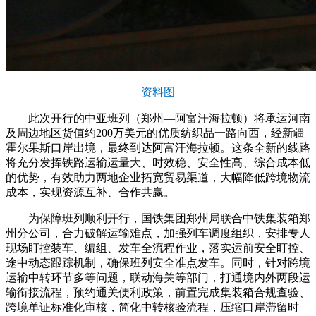
资料图
此次开行的中亚班列（郑州—阿富汗海拉顿）将承运河南
及周边地区货值约200万美元的优质纺织品一路向西，经新疆
霍尔果斯口岸出境，最终到达阿富汗海拉顿。这条全新的线路
将充分发挥铁路运输运量大、时效稳、安全性高、综合成本低
的优势，有效助力两地企业拓宽贸易渠道，大幅降低跨境物流
成本，实现资源互补、合作共赢。
为保障班列顺利开行，国铁集团郑州局联合中铁集装箱郑
州分公司，合力破解运输难点，加强列车调度组织，安排专人
现场盯控装车、编组、发车全流程作业，落实运前安全盯控、
途中动态跟踪机制，确保班列安全准点发车。同时，针对跨境
运输中转环节多等问题，联动海关等部门，打通境内外两段运
输衔接流程，预约通关便利政策，前置完成集装箱合规查验、
跨境单证标准化审核，简化中转核验流程，压缩口岸滞留时