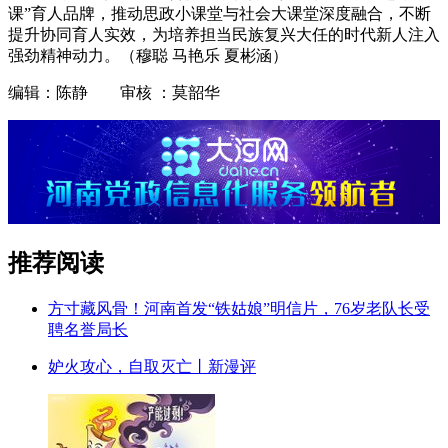
课”育人品牌，推动思政小课堂与社会大课堂深度融合，不断
提升协同育人实效，为培养担当民族复兴大任的时代新人注入
强劲精神动力。（穆聪 马艳乐 夏彬涵）
编辑：陈静 审核 ：莫韶华
推荐阅读
方寸藏风骨！河南首发“铁姑娘”明信片，76岁老队长受
聘名誉局长
妒火攻心，自取灭亡丨新漫评