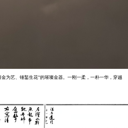
熔金为艺、锤錾生花”的璀璨金器。一刚一柔，一朴一华，穿越