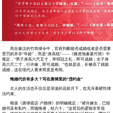
而在秦汉的竹简律令中，官府判断能否成婚或者是否需要
受罚的并非“年龄”，而是“身高线”——《睡虎地秦墓竹简》中
规定，“男子身高六尺五寸，举弱冠之礼，即可成婚；女子身
高六尺二寸，行许嫁，即可成婚。”也就是说，长够高了就能
成婚，这在现代人看来简直是奇闻。
悔婚代价有多大？写在唐律里的“违约金”
古人的生活也不仅仅是浪漫的花前月下，也充斥着硬性律
法约束。
根据《唐律疏议·户婚律》的明确规定：“诸许嫁女，已报
婚书及有私约，而辄悔者，杖六十。”这背后的逻辑非常现