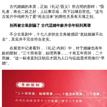
古代婚姻的本质，正如《礼记·昏义》所点明的那样：“昏
礼者，将合二姓之好，上以事宗庙，而下以继后世也。”这与
古装片中纯粹为了爱“死去活来”的两性关系有天壤之别。
别再被古装剧骗了 古代适婚年龄并非年轻到离谱
不少古装剧中，十七八岁的女主角被感叹“老姑娘嫁不出
去”，其实并不完全符合史实。
在展览中记者看到，《礼记·内则》中，对于婚嫁也有年
龄的限制，“三十而有室，始理男事……十有五年而笄，二十
而嫁。”这一标准直到汉朝后才因为人口与征战需求而推行“早
婚”。