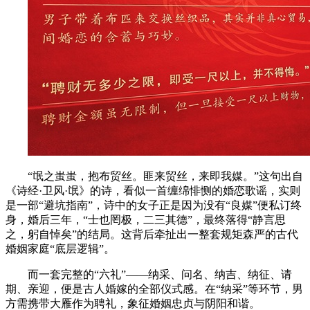
“氓之蚩蚩，抱布贸丝。匪来贸丝，来即我媒。”这句出自
《诗经·卫风·氓》的诗，看似一首缠绵悱恻的婚恋歌谣，实则
是一部“避坑指南”，诗中的女子正是因为没有“良媒”便私订终
身，婚后三年，“士也罔极，二三其德”，最终落得“静言思
之，躬自悼矣”的结局。这背后牵扯出一整套规矩森严的古代
婚姻家庭“底层逻辑”。
而一套完整的“六礼”——纳采、问名、纳吉、纳征、请
期、亲迎，便是古人婚嫁的全部仪式感。在“纳采”等环节，男
方需携带大雁作为聘礼，象征婚姻忠贞与阴阳和谐。