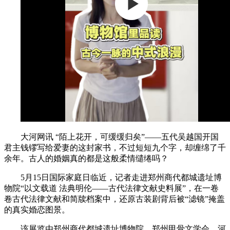
大河网讯 “陌上花开，可缓缓归矣”——五代吴越国开国
君主钱镠写给爱妻的这封家书，不过短短九个字，却缠绵了千
余年。古人的婚姻真的都是这般柔情缱绻吗？
5月15日国际家庭日临近，记者走进郑州商代都城遗址博
物院“以文载道 法典明伦——古代法律文献史料展”，在一卷
卷古代法律文献和简牍档案中，还原古装剧背后被“滤镜”掩盖
的真实婚恋图景。
该展览由郑州商代都城遗址博物院、郑州甲骨文学会、河