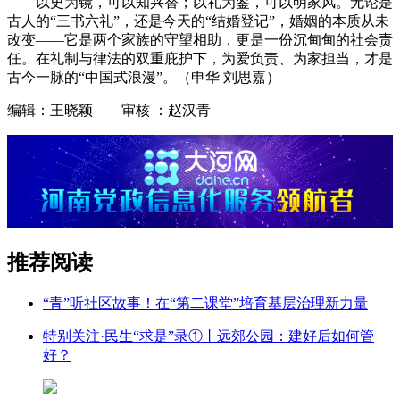
以史为镜，可以知兴替；以礼为鉴，可以明家风。无论是
古人的“三书六礼”，还是今天的“结婚登记”，婚姻的本质从未
改变——它是两个家族的守望相助，更是一份沉甸甸的社会责
任。在礼制与律法的双重庇护下，为爱负责、为家担当，才是
古今一脉的“中国式浪漫”。（申华 刘思嘉）
编辑：王晓颖 审核 ：赵汉青
推荐阅读
“青”听社区故事！在“第二课堂”培育基层治理新力量
特别关注·民生“求是”录①丨远郊公园：建好后如何管
好？