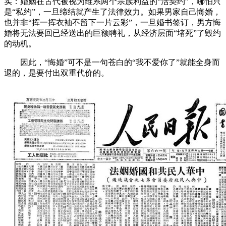
实：婚姻在古代被视为维系两个宗族利益的“活契约”，哪怕只
是“私约”，一旦缔结就产生了法律效力。如果男家自己悔婚，
也并非“挥一挥衣袖不留下一片云彩”，一旦婚书签订，男方悔
婚将无法要回已经送出的巨额聘礼，从经济层面“堵死”了毁约
的动机。
因此，“悔婚”可不是一句苍白的“我不爱你了”就能全身而
退的，是要付出双重代价的。