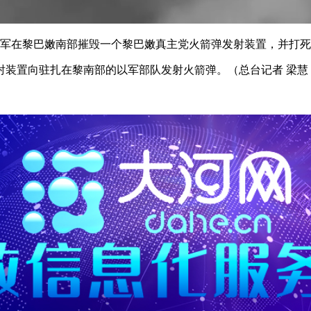
军在黎巴嫩南部摧毁一个黎巴嫩真主党火箭弹发射装置，并打死
置向驻扎在黎南部的以军部队发射火箭弹。（总台记者 梁慧 