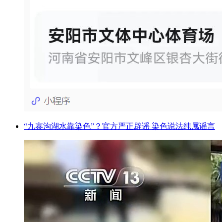
“九寨沟湖水靠染色”？官方严正辟谣 染色说法纯属谣言