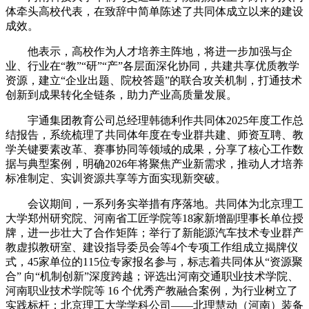
体牵头高校代表，在致辞中简单陈述了共同体成立以来的建设
成效。
他表示，高校作为人才培养主阵地，将进一步加强与企
业、行业在“教”“研”“产”各层面深化协同，共建共享优质教学
资源，建立“企业出题、院校答题”的联合攻关机制，打通技术
创新到成果转化全链条，助力产业高质量发展。
宇通集团教育公司总经理韩德利作共同体2025年度工作总
结报告，系统梳理了共同体年度在专业群共建、师资互聘、教
学关键要素改革、赛事协同等领域的成果，分享了核心工作数
据与典型案例，明确2026年将聚焦产业新需求，推动人才培养
标准制定、实训资源共享等方面实现新突破。
会议期间，一系列务实举措有序落地。共同体为北京理工
大学郑州研究院、河南省工匠学院等18家新增副理事长单位授
牌，进一步壮大了合作矩阵；举行了新能源汽车技术专业群产
教虚拟教研室、建设指导委员会等4个专项工作组成立揭牌仪
式，45家单位的115位专家报名参与，标志着共同体从“资源聚
合” 向“机制创新”深度跨越；评选出河南交通职业技术学院、
河南职业技术学院等 16 个优秀产教融合案例，为行业树立了
实践标杆；北京理工大学学科公司——北理慧动（河南）装备