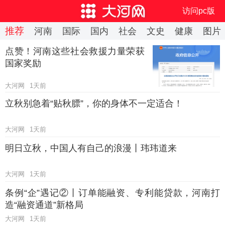
访问pc版
下拉刷新
推荐
河南
国际
国内
社会
文史
健康
图片
点赞！河南这些社会救援力量荣获
国家奖励
大河网
1天前
立秋别急着“贴秋膘”，你的身体不一定适合！
大河网
1天前
明日立秋，中国人有自己的浪漫丨玮玮道来
大河网
1天前
条例“企”遇记②丨订单能融资、专利能贷款，河南打
造“融资通道”新格局
大河网
1天前