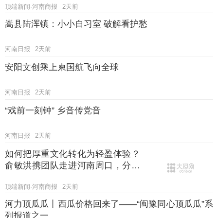
顶端新闻·河南商报
2天前
嵩县陆浑镇：小小自习室 破解看护愁
河南日报
2天前
安阳文创乘上柬国航飞向全球
河南日报
2天前
“戏前一刻钟” 乡音传党音
河南日报
2天前
如何把厚重文化转化为轻盈体验？
俞敏洪携团队走进河南周口，分享
了他的思考
顶端新闻·河南商报
2天前
河力顶瓜瓜丨西瓜价格回来了——“闽豫同心顶瓜瓜”系
列报道之一