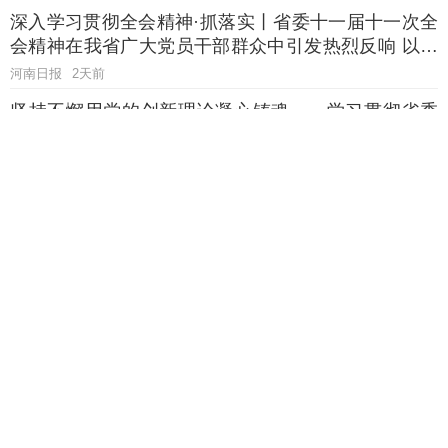
深入学习贯彻全会精神·抓落实丨省委十一届十一次全
会精神在我省广大党员干部群众中引发热烈反响 以实
干破难题 以奋进开新局
河南日报
2天前
坚持不懈用党的创新理论凝心铸魂——学习贯彻省委
十一届十一次全会精神之二
河南日报
2天前
孔昌生主持省政协党组理论学习中心组集体学习 深入
学习贯彻习近平党建思想 以高质量党建引领保障高质
量履职
河南日报
2天前
再次定义商超——“原来你是这样
的‘豫超’”系列观察之一
河南日报
2天前
坚定不移沿着习近平总书记指引的
方向奋勇前进·两高四着力在一线
丨“三问”破题向新路